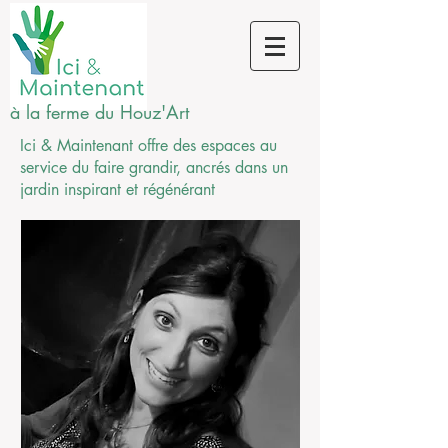
à la ferme du Houz'Art
Ici & Maintenant offre des espaces au
service du faire grandir, ancrés dans un
jardin inspirant et
régénérant