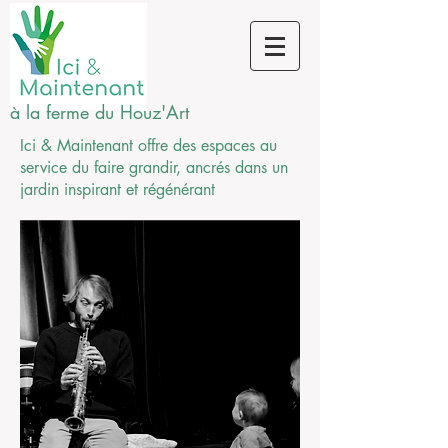
à la ferme du Houz'Art
Ici & Maintenant offre des espaces au
service du faire grandir, ancrés dans un
jardin inspirant et
régénérant