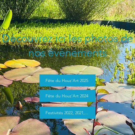
Découvrez ici les photos de
nos évènements
Fête du Houz'Art 2025
Fête du Houz'Art 2024
Festivités 2022, 2021,...